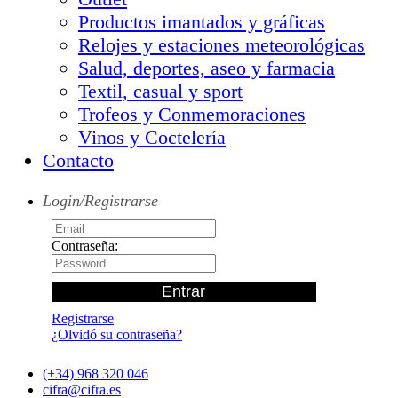
Productos imantados y gráficas
Relojes y estaciones meteorológicas
Salud, deportes, aseo y farmacia
Textil, casual y sport
Trofeos y Conmemoraciones
Vinos y Coctelería
Contacto
Login/Registrarse
Contraseña:
Registrarse
¿Olvidó su contraseña?
(+34) 968 320 046
cifra@cifra.es