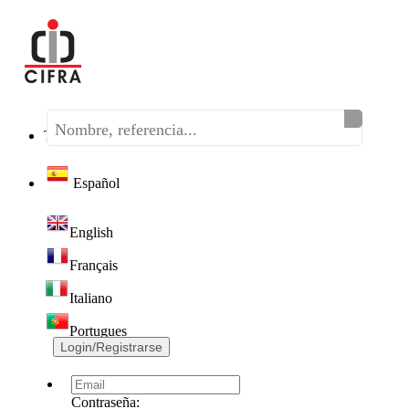
Teléfono:
(+34) 968 320 046
Español
English
Français
Italiano
Portugues
Login/Registrarse
Contraseña: