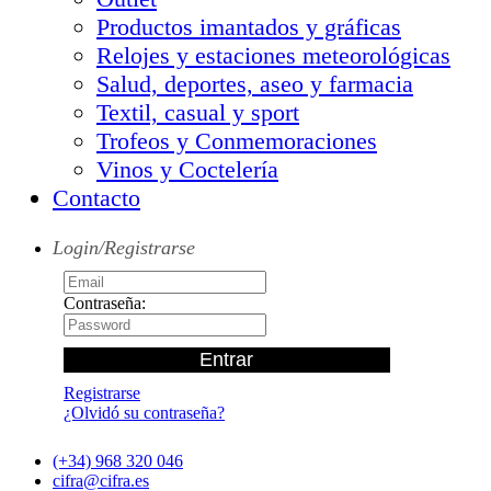
Productos imantados y gráficas
Relojes y estaciones meteorológicas
Salud, deportes, aseo y farmacia
Textil, casual y sport
Trofeos y Conmemoraciones
Vinos y Coctelería
Contacto
Login/Registrarse
Contraseña:
Registrarse
¿Olvidó su contraseña?
(+34) 968 320 046
cifra@cifra.es