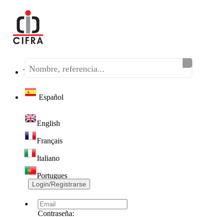
Teléfono:
(+34) 968 320 046
Español
English
Français
Italiano
Portugues
Login/Registrarse
Contraseña: