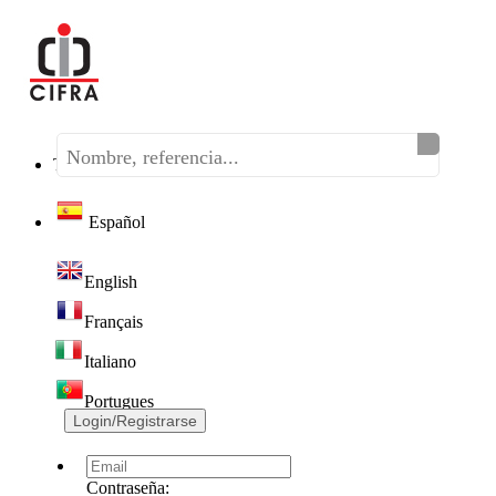
Teléfono:
(+34) 968 320 046
Español
English
Français
Italiano
Portugues
Login/Registrarse
Contraseña: