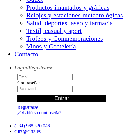
Productos imantados y gráficas
Relojes y estaciones meteorológicas
Salud, deportes, aseo y farmacia
Textil, casual y sport
Trofeos y Conmemoraciones
Vinos y Coctelería
Contacto
Login/Registrarse
Contraseña:
Registrarse
¿Olvidó su contraseña?
(+34) 968 320 046
cifra@cifra.es