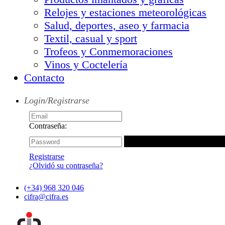
Relojes y estaciones meteorológicas
Salud, deportes, aseo y farmacia
Textil, casual y sport
Trofeos y Conmemoraciones
Vinos y Coctelería
Contacto
Login/Registrarse
Contraseña:
Registrarse
¿Olvidó su contraseña?
(+34) 968 320 046
cifra@cifra.es