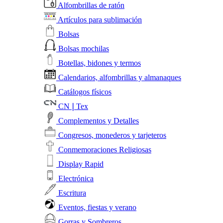
Alfombrillas de ratón
Artículos para sublimación
Bolsas
Bolsas mochilas
Botellas, bidones y termos
Calendarios, alfombrillas y almanaques
Catálogos físicos
CN❘Tex
Complementos y Detalles
Congresos, monederos y tarjeteros
Conmemoraciones Religiosas
Display Rapid
Electrónica
Escritura
Eventos, fiestas y verano
Gorras y Sombreros