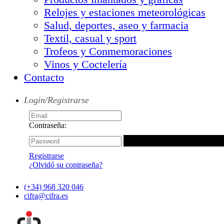
Relojes y estaciones meteorológicas
Salud, deportes, aseo y farmacia
Textil, casual y sport
Trofeos y Conmemoraciones
Vinos y Coctelería
Contacto
Login/Registrarse
Contraseña:
Registrarse
¿Olvidó su contraseña?
(+34) 968 320 046
cifra@cifra.es