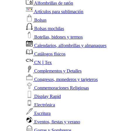
Alfombrillas de ratón
Artículos para sublimación
Bolsas
Bolsas mochilas
Botellas, bidones y termos
Calendarios, alfombrillas y almanaques
Catálogos físicos
CN❘Tex
Complementos y Detalles
Congresos, monederos y tarjeteros
Conmemoraciones Religiosas
Display Rapid
Electrónica
Escritura
Eventos, fiestas y verano
Gorras y Sombreros