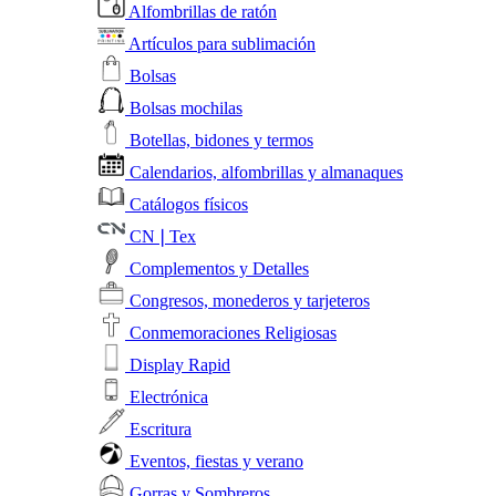
Alfombrillas de ratón
Artículos para sublimación
Bolsas
Bolsas mochilas
Botellas, bidones y termos
Calendarios, alfombrillas y almanaques
Catálogos físicos
CN❘Tex
Complementos y Detalles
Congresos, monederos y tarjeteros
Conmemoraciones Religiosas
Display Rapid
Electrónica
Escritura
Eventos, fiestas y verano
Gorras y Sombreros