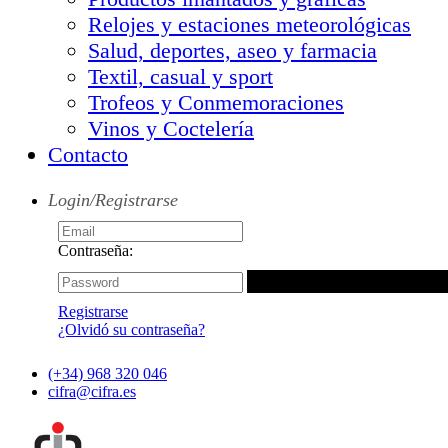
Relojes y estaciones meteorológicas
Salud, deportes, aseo y farmacia
Textil, casual y sport
Trofeos y Conmemoraciones
Vinos y Coctelería
Contacto
Login/Registrarse
Contraseña:
Registrarse
¿Olvidó su contraseña?
(+34) 968 320 046
cifra@cifra.es