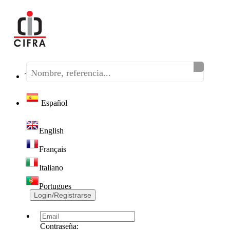
Teléfono:
(+34) 968 320 046
Español
English
Français
Italiano
Portugues
Login/Registrarse
Contraseña: