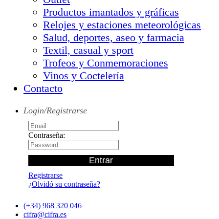
Productos imantados y gráficas
Relojes y estaciones meteorológicas
Salud, deportes, aseo y farmacia
Textil, casual y sport
Trofeos y Conmemoraciones
Vinos y Coctelería
Contacto
Login/Registrarse
Contraseña:
Registrarse
¿Olvidó su contraseña?
(+34) 968 320 046
cifra@cifra.es