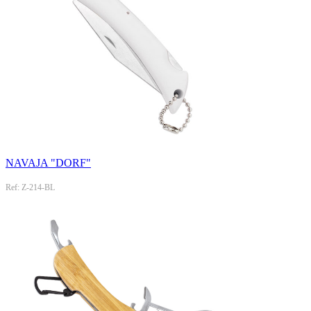
NAVAJA "DORF"
Ref: Z-214-BL