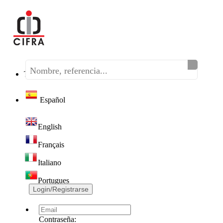
Teléfono:
(+34) 968 320 046
Español
English
Français
Italiano
Portugues
Login/Registrarse
Contraseña: