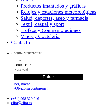
Productos imantados y gráficas
Relojes y estaciones meteorológicas
Salud, deportes, aseo y farmacia
Textil, casual y sport
Trofeos y Conmemoraciones
Vinos y Coctelería
Contacto
Login/Registrarse
Contraseña:
Registrarse
¿Olvidó su contraseña?
(+34) 968 320 046
cifra@cifra.es