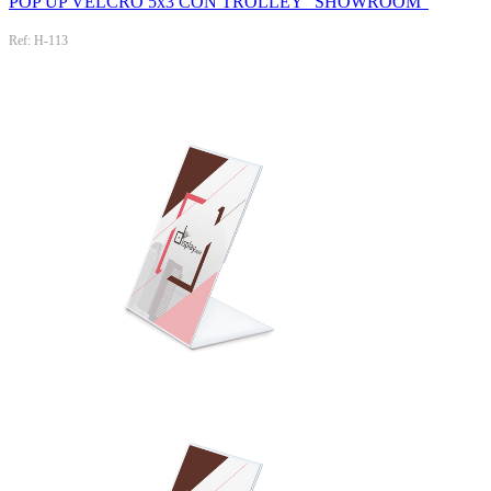
POP UP VELCRO 5x3 CON TROLLEY "SHOWROOM"
Ref: H-113