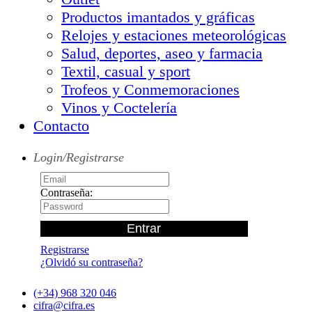
Productos imantados y gráficas
Relojes y estaciones meteorológicas
Salud, deportes, aseo y farmacia
Textil, casual y sport
Trofeos y Conmemoraciones
Vinos y Coctelería
Contacto
Login/Registrarse
Contraseña:
Registrarse
¿Olvidó su contraseña?
(+34) 968 320 046
cifra@cifra.es