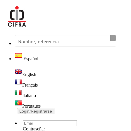
Teléfono:
(+34) 968 320 046
Español
English
Français
Italiano
Portugues
Login/Registrarse
Contraseña: