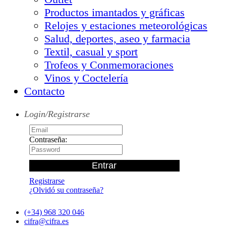
Productos imantados y gráficas
Relojes y estaciones meteorológicas
Salud, deportes, aseo y farmacia
Textil, casual y sport
Trofeos y Conmemoraciones
Vinos y Coctelería
Contacto
Login/Registrarse
Contraseña:
Registrarse
¿Olvidó su contraseña?
(+34) 968 320 046
cifra@cifra.es