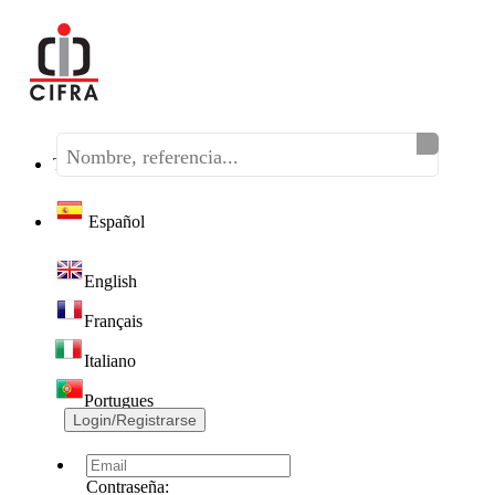
Teléfono:
(+34) 968 320 046
Español
English
Français
Italiano
Portugues
Login/Registrarse
Contraseña: