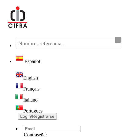
Teléfono:
(+34) 968 320 046
Español
English
Français
Italiano
Portugues
Login/Registrarse
Contraseña: