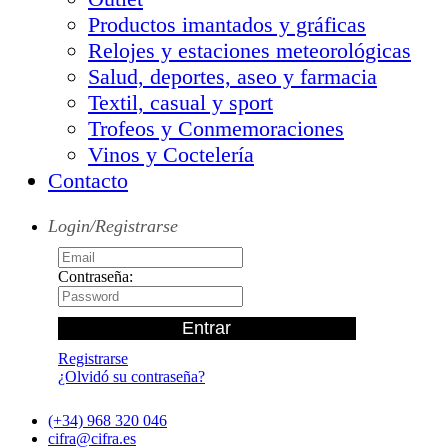
Productos imantados y gráficas
Relojes y estaciones meteorológicas
Salud, deportes, aseo y farmacia
Textil, casual y sport
Trofeos y Conmemoraciones
Vinos y Coctelería
Contacto
Login/Registrarse
Contraseña:
Registrarse
¿Olvidó su contraseña?
(+34) 968 320 046
cifra@cifra.es