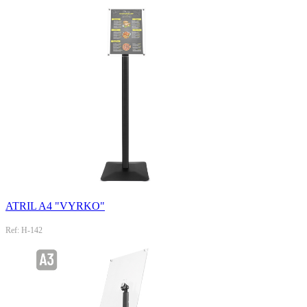
ATRIL A4 "VYRKO"
Ref: H-142