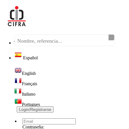
Teléfono:
(+34) 968 320 046
Español
English
Français
Italiano
Portugues
Login/Registrarse
Contraseña: