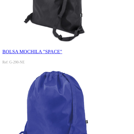
BOLSA MOCHILA "SPACE"
Ref: G-290-NE