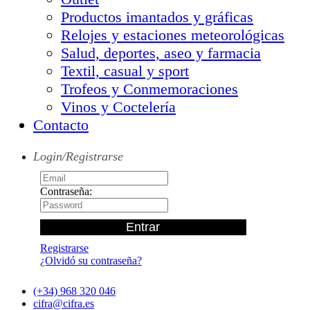
Productos imantados y gráficas
Relojes y estaciones meteorológicas
Salud, deportes, aseo y farmacia
Textil, casual y sport
Trofeos y Conmemoraciones
Vinos y Coctelería
Contacto
Login/Registrarse
Contraseña:
Registrarse
¿Olvidó su contraseña?
(+34) 968 320 046
cifra@cifra.es