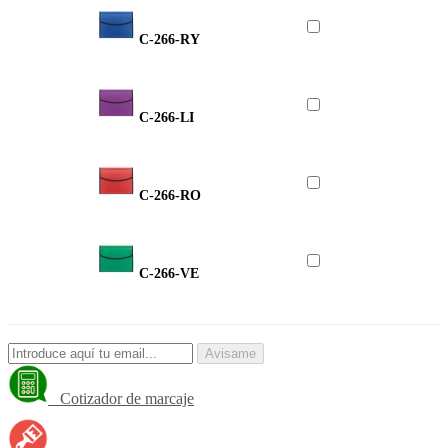
C-266-RY
C-266-LI
C-266-RO
C-266-VE
Avisame
Cotizador de marcaje