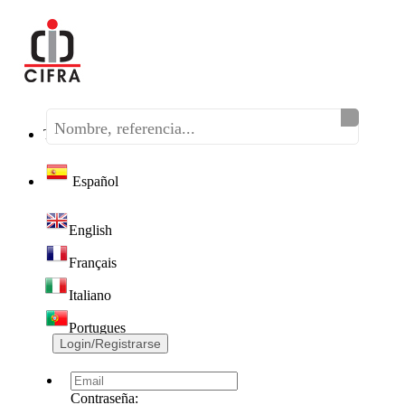
Teléfono:
(+34) 968 320 046
Español
English
Français
Italiano
Portugues
Login/Registrarse
Contraseña: