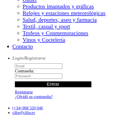
Productos imantados y gráficas
Relojes y estaciones meteorológicas
Salud, deportes, aseo y farmacia
Textil, casual y sport
Trofeos y Conmemoraciones
Vinos y Coctelería
Contacto
Login/Registrarse
Contraseña:
Registrarse
¿Olvidó su contraseña?
(+34) 968 320 046
cifra@cifra.es