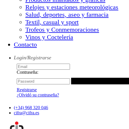
Relojes y estaciones meteorológicas
Salud, deportes, aseo y farmacia
Textil, casual y sport
Trofeos y Conmemoraciones
Vinos y Coctelería
Contacto
Login/Registrarse
Contraseña:
Registrarse
¿Olvidó su contraseña?
(+34) 968 320 046
cifra@cifra.es