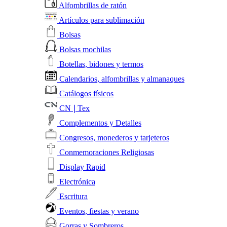
Alfombrillas de ratón
Artículos para sublimación
Bolsas
Bolsas mochilas
Botellas, bidones y termos
Calendarios, alfombrillas y almanaques
Catálogos físicos
CN❘Tex
Complementos y Detalles
Congresos, monederos y tarjeteros
Conmemoraciones Religiosas
Display Rapid
Electrónica
Escritura
Eventos, fiestas y verano
Gorras y Sombreros