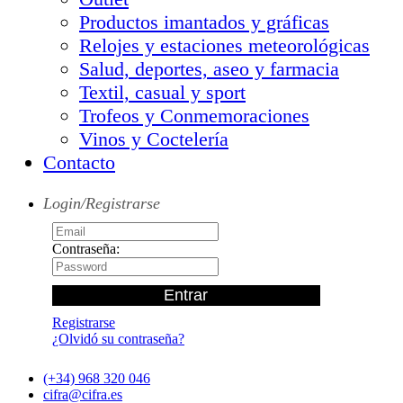
Productos imantados y gráficas
Relojes y estaciones meteorológicas
Salud, deportes, aseo y farmacia
Textil, casual y sport
Trofeos y Conmemoraciones
Vinos y Coctelería
Contacto
Login/Registrarse
Contraseña:
Registrarse
¿Olvidó su contraseña?
(+34) 968 320 046
cifra@cifra.es