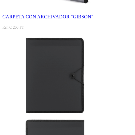
CARPETA CON ARCHIVADOR "GIBSON"
Ref: C-266-PT