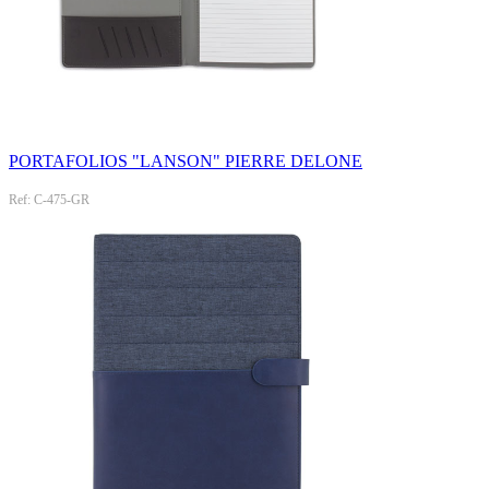
PORTAFOLIOS "LANSON" PIERRE DELONE
Ref: C-475-GR