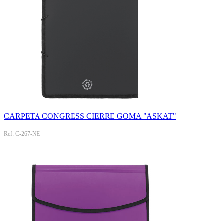
CARPETA CONGRESS CIERRE GOMA "ASKAT"
Ref: C-267-NE