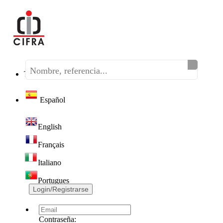
Teléfono:
(+34) 968 320 046
Español
English
Français
Italiano
Portugues
Login/Registrarse
Contraseña: