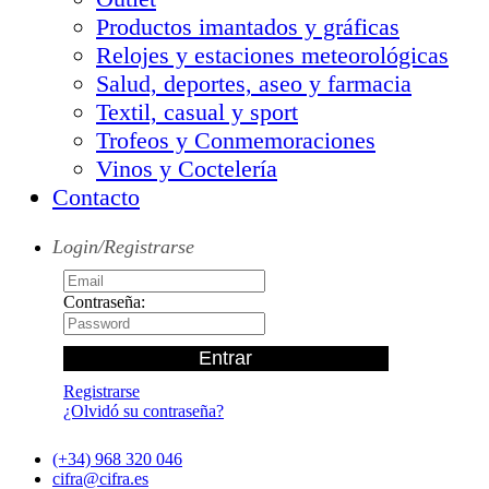
Productos imantados y gráficas
Relojes y estaciones meteorológicas
Salud, deportes, aseo y farmacia
Textil, casual y sport
Trofeos y Conmemoraciones
Vinos y Coctelería
Contacto
Login/Registrarse
Contraseña:
Registrarse
¿Olvidó su contraseña?
(+34) 968 320 046
cifra@cifra.es