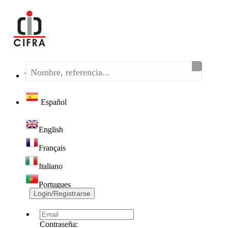
Teléfono:
(+34) 968 320 046
Español
English
Français
Italiano
Portugues
Login/Registrarse
Contraseña: