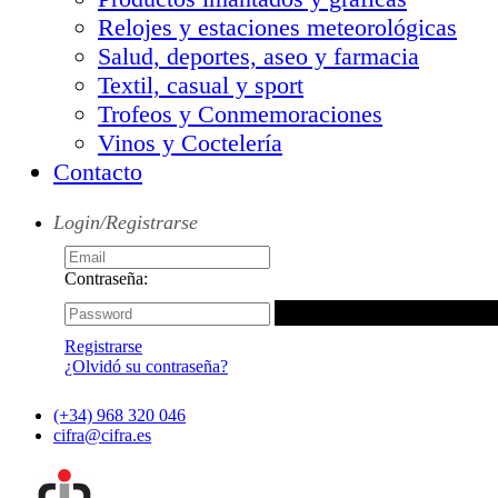
Relojes y estaciones meteorológicas
Salud, deportes, aseo y farmacia
Textil, casual y sport
Trofeos y Conmemoraciones
Vinos y Coctelería
Contacto
Login/Registrarse
Contraseña:
Registrarse
¿Olvidó su contraseña?
(+34) 968 320 046
cifra@cifra.es