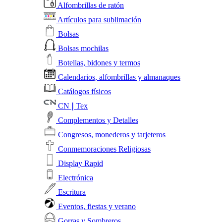
Alfombrillas de ratón
Artículos para sublimación
Bolsas
Bolsas mochilas
Botellas, bidones y termos
Calendarios, alfombrillas y almanaques
Catálogos físicos
CN❘Tex
Complementos y Detalles
Congresos, monederos y tarjeteros
Conmemoraciones Religiosas
Display Rapid
Electrónica
Escritura
Eventos, fiestas y verano
Gorras y Sombreros