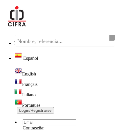
Teléfono:
(+34) 968 320 046
Español
English
Français
Italiano
Portugues
Login/Registrarse
Contraseña: