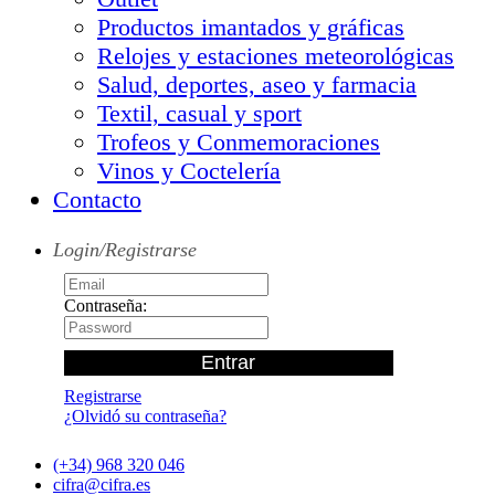
Productos imantados y gráficas
Relojes y estaciones meteorológicas
Salud, deportes, aseo y farmacia
Textil, casual y sport
Trofeos y Conmemoraciones
Vinos y Coctelería
Contacto
Login/Registrarse
Contraseña:
Registrarse
¿Olvidó su contraseña?
(+34) 968 320 046
cifra@cifra.es