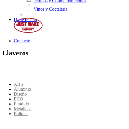
Trofeos y Conmemoraciones
Vinos y Coctelería
Darte de alta
Contacto
Llaveros
ABS
Aluminio
Diseño
ECO
Fundido
Metálicos
Polipiel