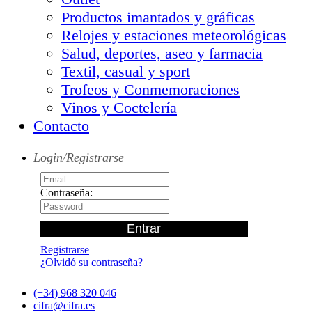
Productos imantados y gráficas
Relojes y estaciones meteorológicas
Salud, deportes, aseo y farmacia
Textil, casual y sport
Trofeos y Conmemoraciones
Vinos y Coctelería
Contacto
Login/Registrarse
Contraseña:
Registrarse
¿Olvidó su contraseña?
(+34) 968 320 046
cifra@cifra.es