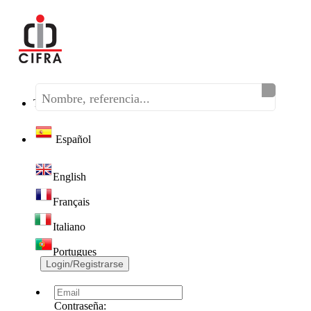
Teléfono:
(+34) 968 320 046
Español
English
Français
Italiano
Portugues
Login/Registrarse
Contraseña: