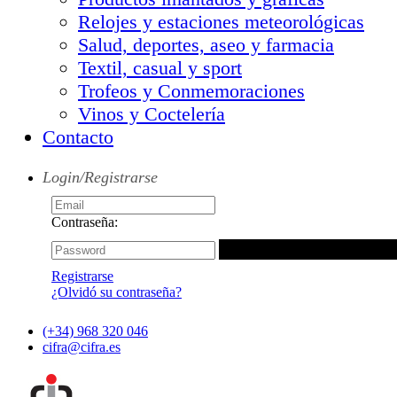
Relojes y estaciones meteorológicas
Salud, deportes, aseo y farmacia
Textil, casual y sport
Trofeos y Conmemoraciones
Vinos y Coctelería
Contacto
Login/Registrarse
Contraseña:
Registrarse
¿Olvidó su contraseña?
(+34) 968 320 046
cifra@cifra.es