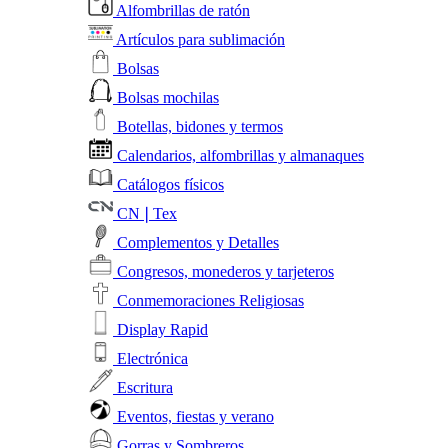
Alfombrillas de ratón
Artículos para sublimación
Bolsas
Bolsas mochilas
Botellas, bidones y termos
Calendarios, alfombrillas y almanaques
Catálogos físicos
CN❘Tex
Complementos y Detalles
Congresos, monederos y tarjeteros
Conmemoraciones Religiosas
Display Rapid
Electrónica
Escritura
Eventos, fiestas y verano
Gorras y Sombreros