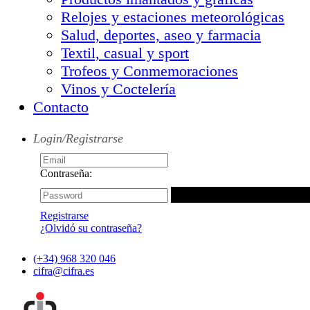
Relojes y estaciones meteorológicas
Salud, deportes, aseo y farmacia
Textil, casual y sport
Trofeos y Conmemoraciones
Vinos y Coctelería
Contacto
Login/Registrarse
Contraseña:
Registrarse
¿Olvidó su contraseña?
(+34) 968 320 046
cifra@cifra.es