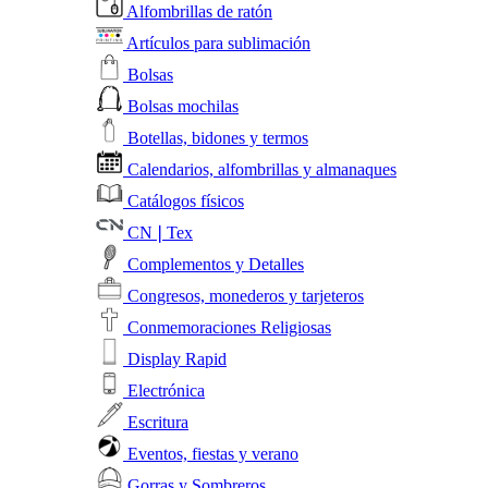
Alfombrillas de ratón
Artículos para sublimación
Bolsas
Bolsas mochilas
Botellas, bidones y termos
Calendarios, alfombrillas y almanaques
Catálogos físicos
CN❘Tex
Complementos y Detalles
Congresos, monederos y tarjeteros
Conmemoraciones Religiosas
Display Rapid
Electrónica
Escritura
Eventos, fiestas y verano
Gorras y Sombreros