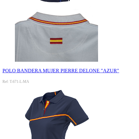
POLO BANDERA MUJER PIERRE DELONE "AZUR"
Ref: T-671-L-MA