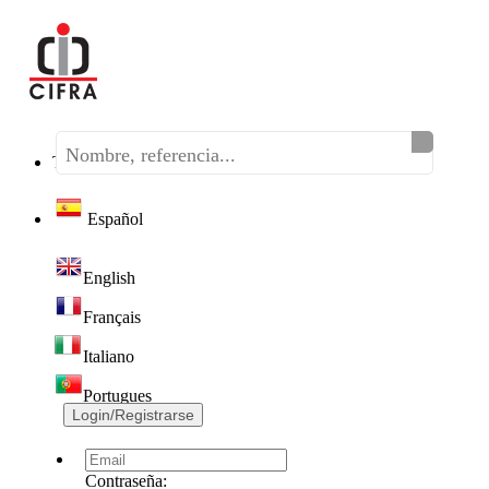
Teléfono:
(+34) 968 320 046
Español
English
Français
Italiano
Portugues
Login/Registrarse
Contraseña: