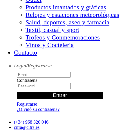
Productos imantados y gráficas
Relojes y estaciones meteorológicas
Salud, deportes, aseo y farmacia
Textil, casual y sport
Trofeos y Conmemoraciones
Vinos y Coctelería
Contacto
Login/Registrarse
Contraseña:
Registrarse
¿Olvidó su contraseña?
(+34) 968 320 046
cifra@cifra.es