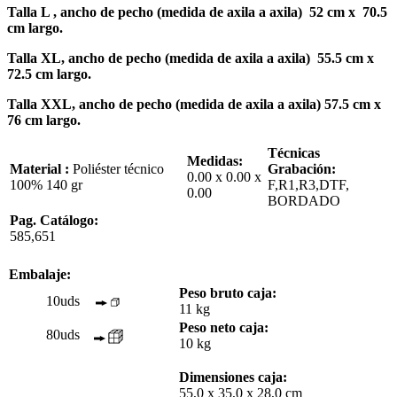
Talla L , ancho de pecho (medida de axila a axila) 52 cm x 70.5
cm largo.
Talla XL, ancho de pecho (medida de axila a axila) 55.5 cm x
72.5 cm largo.
Talla XXL, ancho de pecho (medida de axila a axila) 57.5 cm x
76 cm largo.
Técnicas
Medidas:
Material :
Poliéster técnico
Grabación:
0.00 x 0.00 x
100% 140 gr
F,R1,R3,DTF,
0.00
BORDADO
Pag. Catálogo:
585,651
Embalaje:
Peso bruto caja:
10uds
11 kg
Peso neto caja:
80uds
10 kg
Dimensiones caja:
55,0 x 35,0 x 28,0 cm