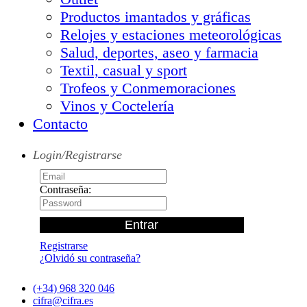
Productos imantados y gráficas
Relojes y estaciones meteorológicas
Salud, deportes, aseo y farmacia
Textil, casual y sport
Trofeos y Conmemoraciones
Vinos y Coctelería
Contacto
Login/Registrarse
Contraseña:
Registrarse
¿Olvidó su contraseña?
(+34) 968 320 046
cifra@cifra.es