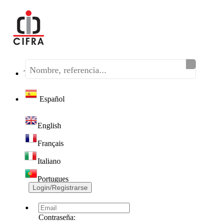
Teléfono:
(+34) 968 320 046
Español
English
Français
Italiano
Portugues
Login/Registrarse
Contraseña: