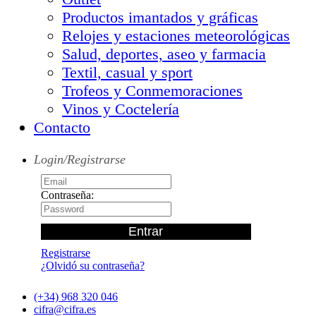
Productos imantados y gráficas
Relojes y estaciones meteorológicas
Salud, deportes, aseo y farmacia
Textil, casual y sport
Trofeos y Conmemoraciones
Vinos y Coctelería
Contacto
Login/Registrarse
Contraseña:
Registrarse
¿Olvidó su contraseña?
(+34) 968 320 046
cifra@cifra.es