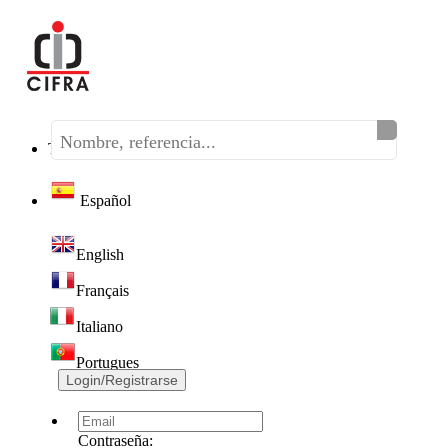
Teléfono:
(+34) 968 320 046
Español
English
Français
Italiano
Portugues
Login/Registrarse
Contraseña: