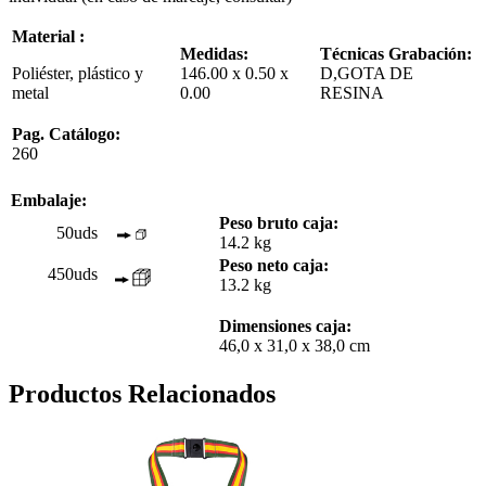
Material :
Medidas:
Técnicas Grabación:
Poliéster, plástico y
146.00 x 0.50 x
D,GOTA DE
metal
0.00
RESINA
Pag. Catálogo:
260
Embalaje:
Peso bruto caja:
50uds
14.2 kg
Peso neto caja:
450uds
13.2 kg
Dimensiones caja:
46,0 x 31,0 x 38,0 cm
Productos Relacionados