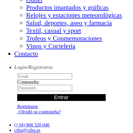
Productos imantados y gráficas
Relojes y estaciones meteorológicas
Salud, deportes, aseo y farmacia
Textil, casual y sport
Trofeos y Conmemoraciones
Vinos y Coctelería
Contacto
Login/Registrarse
Contraseña:
Registrarse
¿Olvidó su contraseña?
(+34) 968 320 046
cifra@cifra.es