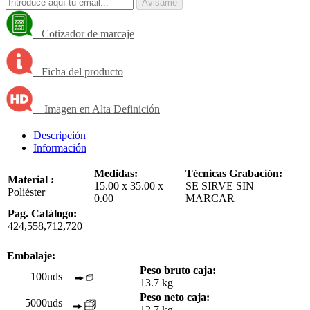
Avisame
Cotizador de marcaje
Ficha del producto
Imagen en Alta Definición
Descripción
Información
Medidas:
Técnicas Grabación:
Material :
15.00 x 35.00 x
SE SIRVE SIN
Poliéster
0.00
MARCAR
Pag. Catálogo:
424,558,712,720
Embalaje:
Peso bruto caja:
100uds
13.7 kg
Peso neto caja:
5000uds
12.7 kg