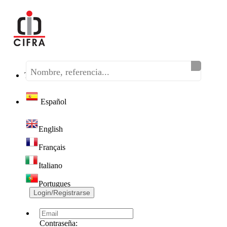
Teléfono:
(+34) 968 320 046
Español
English
Français
Italiano
Portugues
Login/Registrarse
Contraseña: