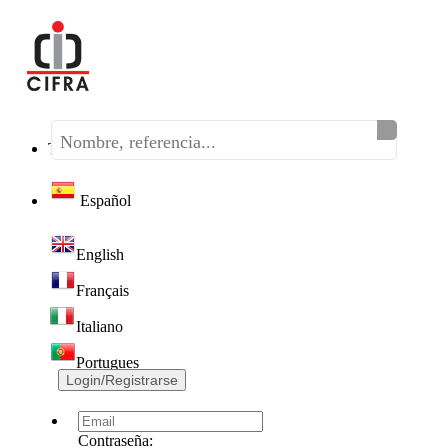
Teléfono:
(+34) 968 320 046
Español
English
Français
Italiano
Portugues
Login/Registrarse
Contraseña: