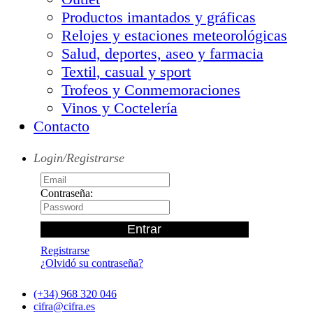
Productos imantados y gráficas
Relojes y estaciones meteorológicas
Salud, deportes, aseo y farmacia
Textil, casual y sport
Trofeos y Conmemoraciones
Vinos y Coctelería
Contacto
Login/Registrarse
Contraseña:
Registrarse
¿Olvidó su contraseña?
(+34) 968 320 046
cifra@cifra.es