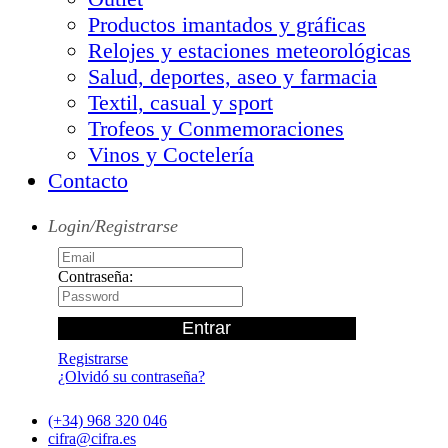
Productos imantados y gráficas
Relojes y estaciones meteorológicas
Salud, deportes, aseo y farmacia
Textil, casual y sport
Trofeos y Conmemoraciones
Vinos y Coctelería
Contacto
Login/Registrarse
Contraseña:
Registrarse
¿Olvidó su contraseña?
(+34) 968 320 046
cifra@cifra.es