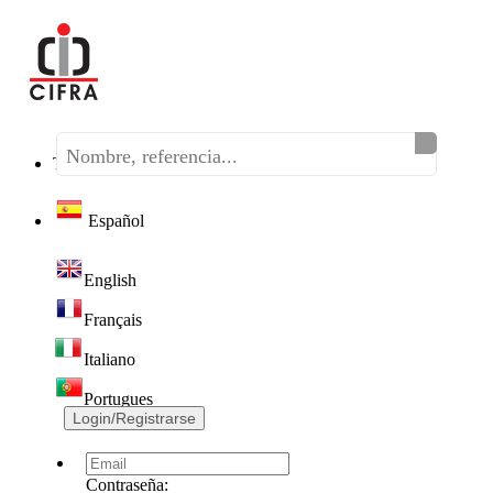
Teléfono:
(+34) 968 320 046
Español
English
Français
Italiano
Portugues
Login/Registrarse
Contraseña: