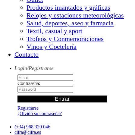
Productos imantados y gráficas
Relojes y estaciones meteorológicas
Salud, deportes, aseo y farmacia
Textil, casual y sport
Trofeos y Conmemoraciones
Vinos y Coctelería
Contacto
Login/Registrarse
Contraseña:
Registrarse
¿Olvidó su contraseña?
(+34) 968 320 046
cifra@cifra.es