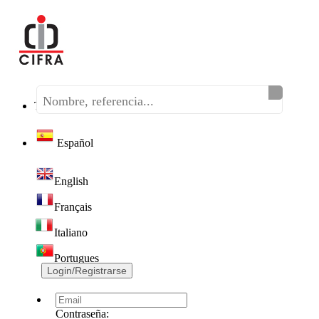
Teléfono:
(+34) 968 320 046
Español
English
Français
Italiano
Portugues
Login/Registrarse
Contraseña: