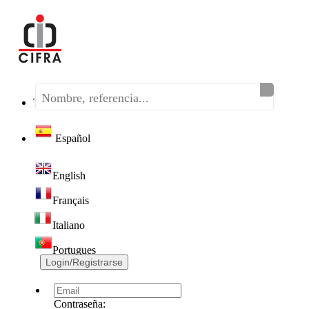
Teléfono:
(+34) 968 320 046
Español
English
Français
Italiano
Portugues
Login/Registrarse
Contraseña: