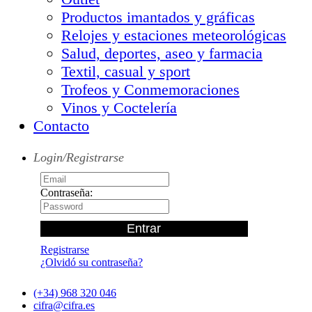
Productos imantados y gráficas
Relojes y estaciones meteorológicas
Salud, deportes, aseo y farmacia
Textil, casual y sport
Trofeos y Conmemoraciones
Vinos y Coctelería
Contacto
Login/Registrarse
Contraseña:
Registrarse
¿Olvidó su contraseña?
(+34) 968 320 046
cifra@cifra.es