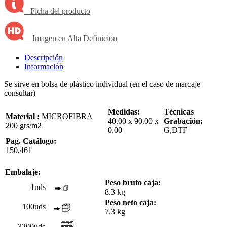
Ficha del producto
Imagen en Alta Definición
Descripción
Información
Se sirve en bolsa de plástico individual (en el caso de marcaje
consultar)
Medidas:
Técnicas
Material :
MICROFIBRA
40.00 x 90.00 x
Grabación:
200 grs/m2
0.00
G,DTF
Pag. Catálogo:
150,461
Embalaje:
Peso bruto caja:
1uds
8.3 kg
Peso neto caja:
100uds
7.3 kg
3200uds