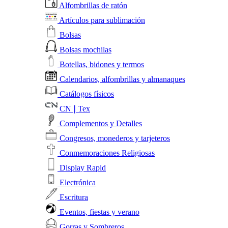
Alfombrillas de ratón
Artículos para sublimación
Bolsas
Bolsas mochilas
Botellas, bidones y termos
Calendarios, alfombrillas y almanaques
Catálogos físicos
CN❘Tex
Complementos y Detalles
Congresos, monederos y tarjeteros
Conmemoraciones Religiosas
Display Rapid
Electrónica
Escritura
Eventos, fiestas y verano
Gorras y Sombreros