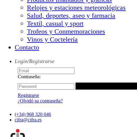
Relojes y estaciones meteorológicas
Salud, deportes, aseo y farmacia
Textil, casual y sport
Trofeos y Conmemoraciones
Vinos y Coctelería
Contacto
Login/Registrarse
Contraseña:
Registrarse
¿Olvidó su contraseña?
(+34) 968 320 046
cifra@cifra.es