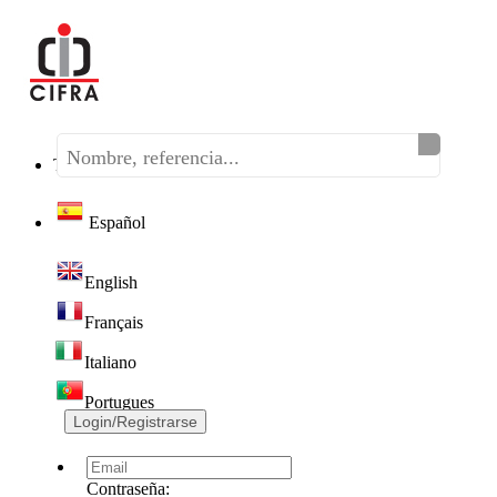
Teléfono:
(+34) 968 320 046
Español
English
Français
Italiano
Portugues
Login/Registrarse
Contraseña: