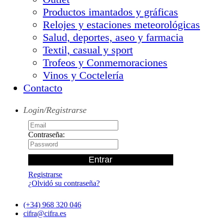
Productos imantados y gráficas
Relojes y estaciones meteorológicas
Salud, deportes, aseo y farmacia
Textil, casual y sport
Trofeos y Conmemoraciones
Vinos y Coctelería
Contacto
Login/Registrarse
Contraseña:
Registrarse
¿Olvidó su contraseña?
(+34) 968 320 046
cifra@cifra.es