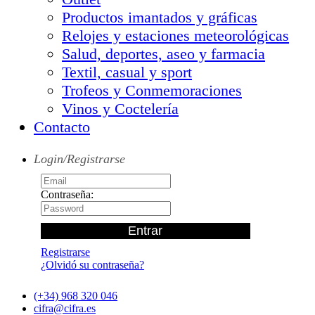
Productos imantados y gráficas
Relojes y estaciones meteorológicas
Salud, deportes, aseo y farmacia
Textil, casual y sport
Trofeos y Conmemoraciones
Vinos y Coctelería
Contacto
Login/Registrarse
Contraseña:
Registrarse
¿Olvidó su contraseña?
(+34) 968 320 046
cifra@cifra.es