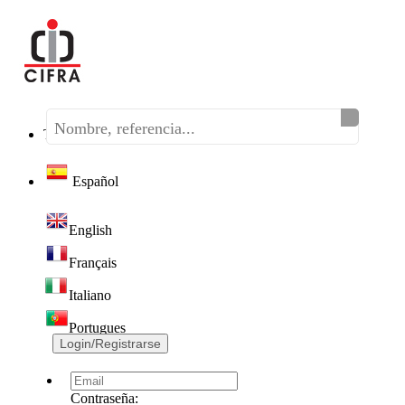
Teléfono:
(+34) 968 320 046
Español
English
Français
Italiano
Portugues
Login/Registrarse
Contraseña: