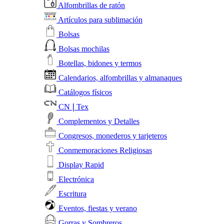
Alfombrillas de ratón
Artículos para sublimación
Bolsas
Bolsas mochilas
Botellas, bidones y termos
Calendarios, alfombrillas y almanaques
Catálogos físicos
CN❘Tex
Complementos y Detalles
Congresos, monederos y tarjeteros
Conmemoraciones Religiosas
Display Rapid
Electrónica
Escritura
Eventos, fiestas y verano
Gorras y Sombreros