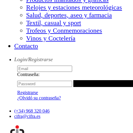
Relojes y estaciones meteorológicas
Salud, deportes, aseo y farmacia
Textil, casual y sport
Trofeos y Conmemoraciones
Vinos y Coctelería
Contacto
Login/Registrarse
Contraseña:
Registrarse
¿Olvidó su contraseña?
(+34) 968 320 046
cifra@cifra.es