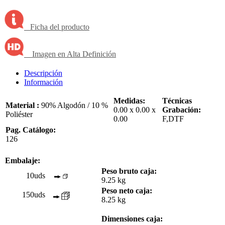
Ficha del producto
Imagen en Alta Definición
Descripción
Información
Medidas:
Técnicas
Material :
90% Algodón / 10 %
0.00 x 0.00 x
Grabación:
Poliéster
0.00
F,DTF
Pag. Catálogo:
126
Embalaje:
Peso bruto caja:
10uds
9.25 kg
Peso neto caja:
150uds
8.25 kg
Dimensiones caja: