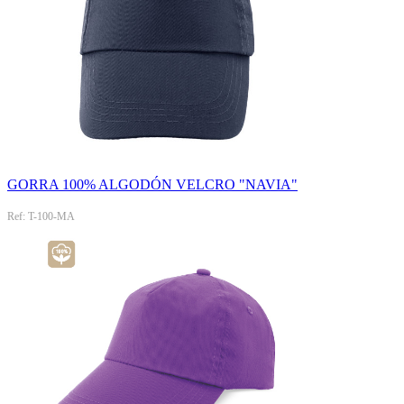
GORRA 100% ALGODÓN VELCRO "NAVIA"
Ref: T-100-MA