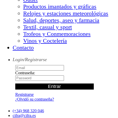
Productos imantados y gráficas
Relojes y estaciones meteorológicas
Salud, deportes, aseo y farmacia
Textil, casual y sport
Trofeos y Conmemoraciones
Vinos y Coctelería
Contacto
Login/Registrarse
Contraseña:
Registrarse
¿Olvidó su contraseña?
(+34) 968 320 046
cifra@cifra.es