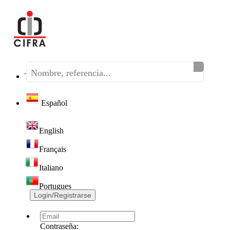
Teléfono:
(+34) 968 320 046
Español
English
Français
Italiano
Portugues
Login/Registrarse
Contraseña: