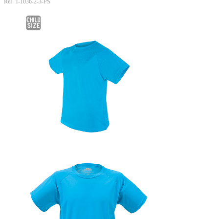
Ref: T-1036-2-3-PS