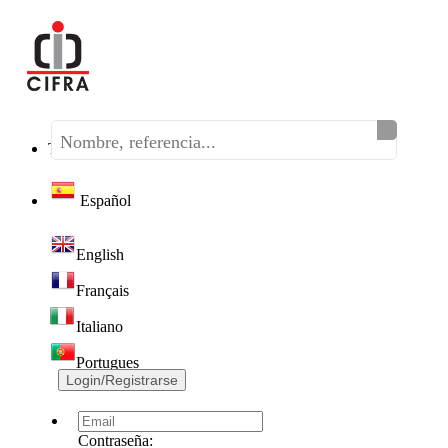
Teléfono:
(+34) 968 320 046
Español
English
Français
Italiano
Portugues
Login/Registrarse
Contraseña: