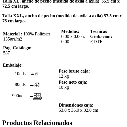
Talla XL, ancho de pecho (medida de axila a axila) 55.5 cm x
72.5 cm largo.
Talla XXL, ancho de pecho (medida de axila a axila) 57.5 cm x
76 cm largo.
Medidas:
Técnicas
Material :
100% Poliéster
0.00 x 0.00 x
Grabación:
135grs/m2
0.00
F,DTF
Pag. Catálogo:
587
Embalaje:
Peso bruto caja:
10uds
12 kg
Peso neto caja:
80uds
10 kg
990uds
Dimensiones caja:
53,0 x 36,0 x 32,0 cm
Productos Relacionados