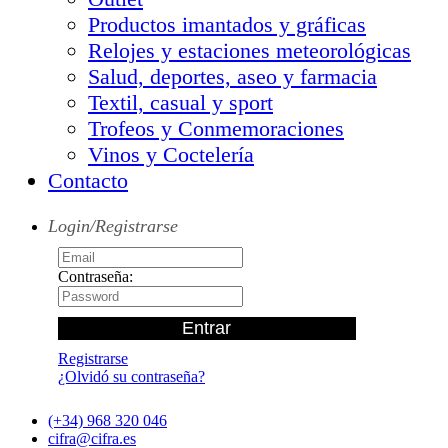
Productos imantados y gráficas
Relojes y estaciones meteorológicas
Salud, deportes, aseo y farmacia
Textil, casual y sport
Trofeos y Conmemoraciones
Vinos y Coctelería
Contacto
Login/Registrarse
Contraseña:
Registrarse
¿Olvidó su contraseña?
(+34) 968 320 046
cifra@cifra.es