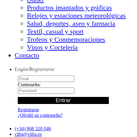
Productos imantados y gráficas
Relojes y estaciones meteorológicas
Salud, deportes, aseo y farmacia
Textil, casual y sport
Trofeos y Conmemoraciones
Vinos y Coctelería
Contacto
Login/Registrarse
Contraseña:
Registrarse
¿Olvidó su contraseña?
(+34) 968 320 046
cifra@cifra.es