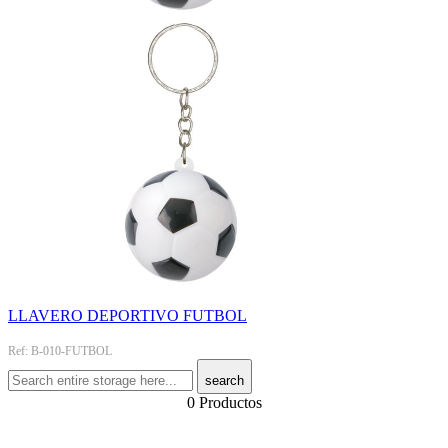
LLAVERO DEPORTIVO FUTBOL
Ref: B-010-FUTBOL
search
0 Productos