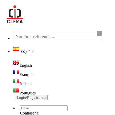
Teléfono:
(+34) 968 320 046
Español
English
Français
Italiano
Portugues
Login/Registrarse
Contraseña: