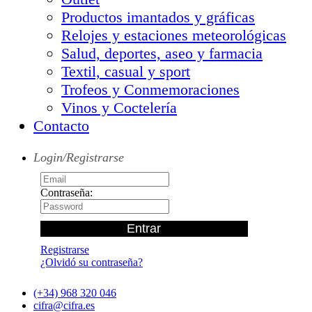
Productos imantados y gráficas
Relojes y estaciones meteorológicas
Salud, deportes, aseo y farmacia
Textil, casual y sport
Trofeos y Conmemoraciones
Vinos y Coctelería
Contacto
Login/Registrarse
Contraseña:
Registrarse
¿Olvidó su contraseña?
(+34) 968 320 046
cifra@cifra.es