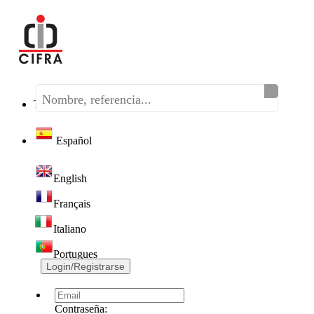
Teléfono:
(+34) 968 320 046
Español
English
Français
Italiano
Portugues
Login/Registrarse
Contraseña: